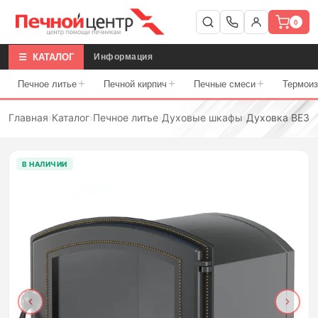
0
☰ КАТАЛОГ
Информация
+
+
+
Печное литье
Печной кирпич
Печные смеси
Термои
Главная
›
Каталог
›
Печное литье
›
Духовые шкафы
›
Духовка ВЕЗУ
В НАЛИЧИИ