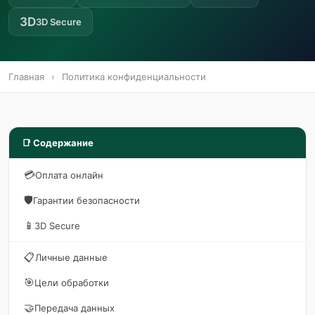
3D
3D Secure
Главная
›
Политика конфиденциальности
📑 Содержание
💳
Оплата онлайн
🛡️
Гарантии безопасности
📱
3D Secure
📋
Личные данные
🎯
Цели обработки
🤝
Передача данных