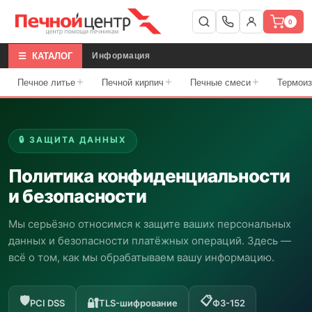
0
☰ КАТАЛОГ
Информация
+
+
+
Печное литье
Печной кирпич
Печные смеси
Термои
🔒 ЗАЩИТА ДАННЫХ
Политика конфиденциальности
и безопасности
Мы серьёзно относимся к защите ваших персональных
данных и безопасности платёжных операций. Здесь —
всё о том, как мы обрабатываем вашу информацию.
🛡️
📋
🔐
PCI DSS
TLS-шифрование
ФЗ-152