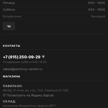
Пятница
9:00 – 18:00
Суббота
9:00 – 18:00
Воскресенье
Выходной
КОНТАКТЫ
▾
+7 (915) 250-09-29
Понедельник-суббота 9:00–18:00
zakaz@pechnoy-center.ru
МАГАЗИНЫ
Позвонить
ПАВИЛЬОН:
+7 (915) 250-09-29
МКАД, 41-й км. вн. стр., 11/4, Павильон Б-15/6
Посмотреть на Яндекс.Картах
Написать на почту
СКЛАД:
zakaz@pechnoy-center.ru
поселение Мосрентген, квартал №17