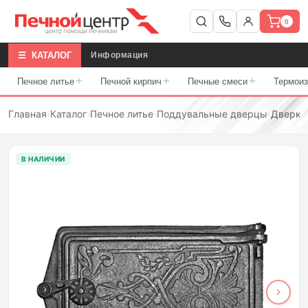
0
☰ КАТАЛОГ
Информация
+
+
+
Печное литье
Печной кирпич
Печные смеси
Термои
Главная
›
Каталог
›
Печное литье
›
Поддувальные дверцы
›
Дверка
В НАЛИЧИИ