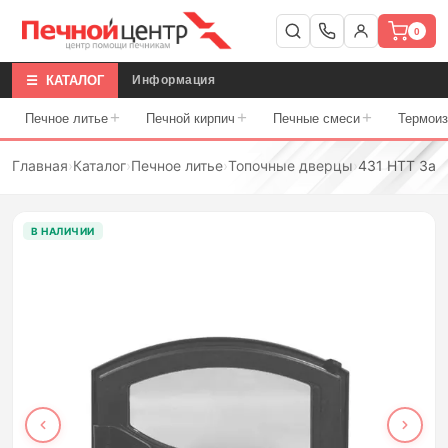
0
☰ КАТАЛОГ
Информация
+
+
+
Печное литье
Печной кирпич
Печные смеси
Термои
Главная
›
Каталог
›
Печное литье
›
Топочные дверцы
›
431 HTT Зас
В НАЛИЧИИ