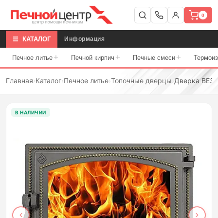
0
☰ КАТАЛОГ
Информация
+
+
+
Печное литье
Печной кирпич
Печные смеси
Термои
Главная
›
Каталог
›
Печное литье
›
Топочные дверцы
›
Дверка ВЕЗУ
В НАЛИЧИИ