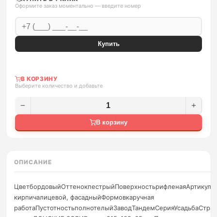
Оформите заказ моментально — введите номер
Купить
В КОРЗИНУ
Выберите количество и добавьте
−
+
В корзину
ОПИСАНИЕ
ЦветбордовыйОттенокпестрыйПоверхностьрифленаяАртикулW
кирпичалицевой, фасадныйФормовкаручная
работаПустотностьполнотелыйЗаводТандемСерияУсадьбаСтран