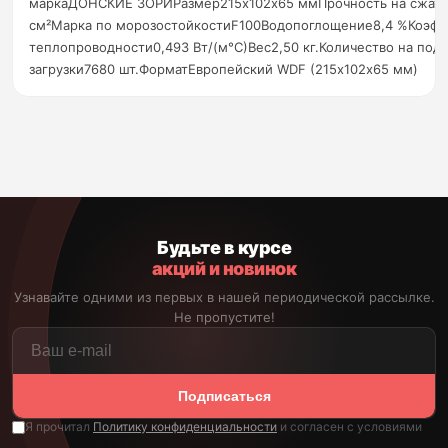
маркаДОНСКИЕ ЗОРИРазмер215х102х65 ммПрочность на сжатие
см²Марка по морозостойкостиF100Водопоглощение8,4 %Коэф
теплопроводности0,493 Вт/(м°C)Вес2,50 кг.Количество на по
загрузки7680 шт.ФорматЕвропейский WDF (215х102х65 мм)
Будьте в курсе
акций и новинок
Узнавайте одними из первых в нашей периодической рассылке.
Не пропустите!
Подписаться
Я прочитал
Политику конфиденциальности
и согласен с условиями