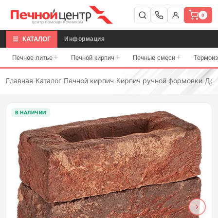
0
☰ КАТАЛОГ
Информация
+
+
+
Печное литье
Печной кирпич
Печные смеси
Термои
Главная
›
Каталог
›
Печной кирпич
›
Кирпич ручной формовки
›
Дон
В НАЛИЧИИ