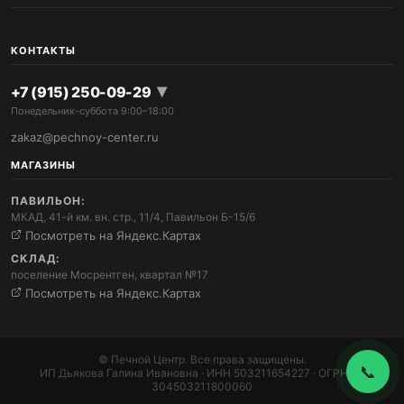
КОНТАКТЫ
▾
+7 (915) 250-09-29
Понедельник-суббота 9:00–18:00
zakaz@pechnoy-center.ru
МАГАЗИНЫ
Позвонить
ПАВИЛЬОН:
+7 (915) 250-09-29
МКАД, 41-й км. вн. стр., 11/4, Павильон Б-15/6
Посмотреть на Яндекс.Картах
Написать на почту
СКЛАД:
zakaz@pechnoy-center.ru
поселение Мосрентген, квартал №17
Посмотреть на Яндекс.Картах
Telegram
Ответим быстро
© Печной Центр. Все права защищены.
📞
ИП Дьякова Галина Ивановна · ИНН 503211654227 · ОГРНИП
304503211800060