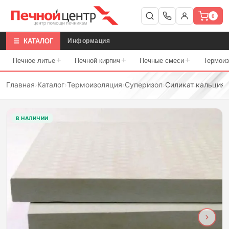
0
☰ КАТАЛОГ
Информация
+
+
+
Печное литье
Печной кирпич
Печные смеси
Термои
Главная
›
Каталог
›
Термоизоляция
›
Суперизол
›
Силикат кальция 
В НАЛИЧИИ