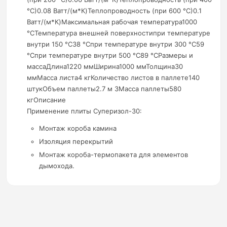
°C)0.08 Ватт/(м*К)Теплопроводность (при 600 °C)0.1
Ватт/(м*К)Максимальная рабочая температура1000
°CТемпература внешней поверхностипри температуре
внутри 150 °C38 °Cпри температуре внутри 300 °C59
°Cпри температуре внутри 500 °C89 °CРазмеры и
массаДлина1220 ммШирина1000 ммТолщина30
ммМасса листа4 кгКоличество листов в паллете140
штукОбъем паллеты2.7 м 3Масса паллеты580
кгОписание
Применение плиты Суперизол-30:
Монтаж короба камина
Изоляция перекрытий
Монтаж короба-термопакета для элементов
дымохода.